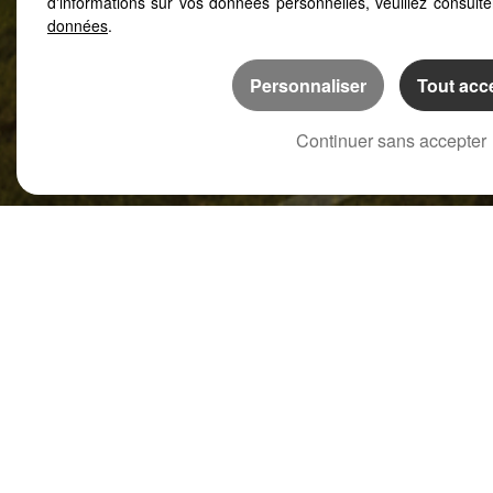
d'informations sur vos données personnelles, veuillez consult
données
.
Personnaliser
Tout acc
Continuer sans accepter
Notre groupe
Une société familiale devenue un grou
Dimitri et Marco Moine
, animés tous deux de la mê
l’immobilier, se sont associés en 2001 à la fin de l
d’opérations immobilières sous
la création d’u