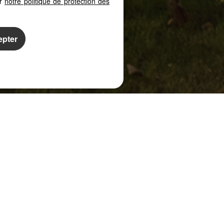
er
notre politique de protection des
epter
Not
pe immobilier
me volonté d’entreprendre et passionnés par
eurs études. Ils ont entrepris le développement
ne nouvelle entité D2M Immobilier
et ont